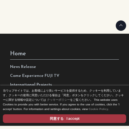
Home
News Release
Come Experience FUJI TV
International Projects
当ウェブサイトでは、お客様により良いサービスを提供するため、クッキーを利用していま
Access
す。クッキーの使用に同意いただける場合は「同意」ボタンをクリックしてください。クッキ
ーに関する情報や設定については
クッキーポリシー
をご覧ください。
This website uses
Terms of Use
Cookies to provide you with better service. If you agree to the use of cookies, click the ‘I
accept’ button. For information and settings about cookies, view
Cookie Policy
.
Privacy Statement
同意する
I accept
Cookie Policy